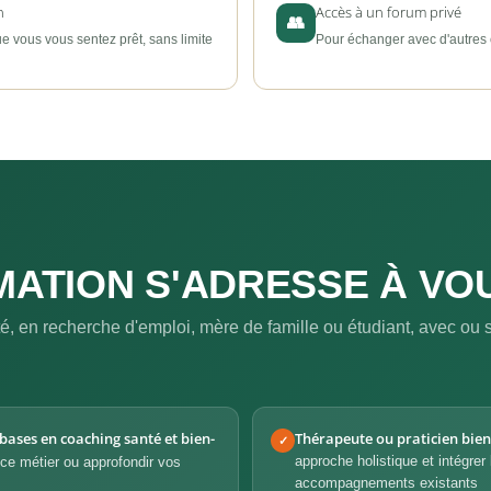
n
Accès à un forum privé
👥
 vous vous sentez prêt, sans limite
Pour échanger avec d'autres
ATION S'ADRESSE À VOUS
é, en recherche d'emploi, mère de famille ou étudiant, avec ou 
bases en coaching santé et bien-
Thérapeute ou praticien bien
✓
approche holistique et intégrer
 ce métier ou approfondir vos
accompagnements existants