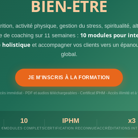
BIEN-ÊTRE
rition, activité physique, gestion du stress, spiritualité, a
10 modules pour int
 de coaching sur 11 semaines :
 holistique
et accompagner vos clients vers un épano
global.
JE M'INSCRIS À LA FORMATION
cès immédiat - PDF et audios téléchargeables - Certificat IPHM - Accès illimité et à 
10
IPHM
x3
 €
MODULES COMPLETS
CERTIFICATION RECONNUE
ACCRÉDITATIONS IN