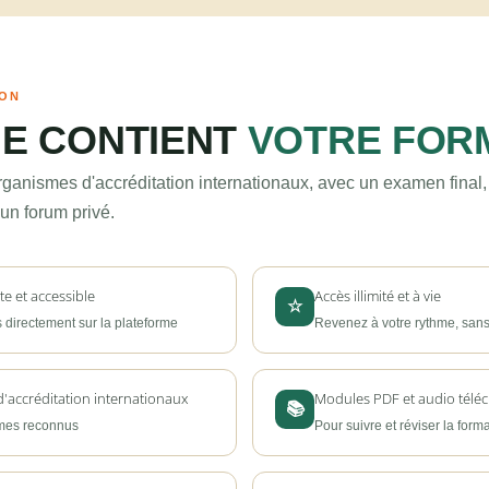
ION
UE CONTIENT
VOTRE FOR
organismes d'accréditation internationaux, avec un examen fina
un forum privé.
e et accessible
Accès illimité et à vie
☆
 directement sur la plateforme
Revenez à votre rythme, sans
d'accréditation internationaux
Modules PDF et audio télé
📚
smes reconnus
Pour suivre et réviser la for