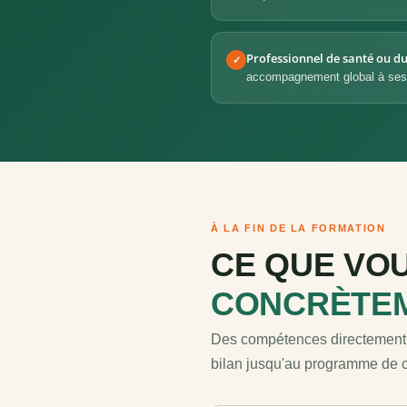
Professionnel de santé ou du
✓
accompagnement global à ses 
À LA FIN DE LA FORMATION
CE QUE VOU
CONCRÈTE
Des compétences directement a
bilan jusqu'au programme de 