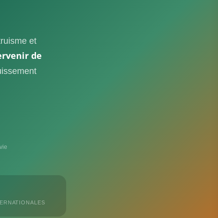
ltruisme et
ervenir de
uissement
vie
TERNATIONALES