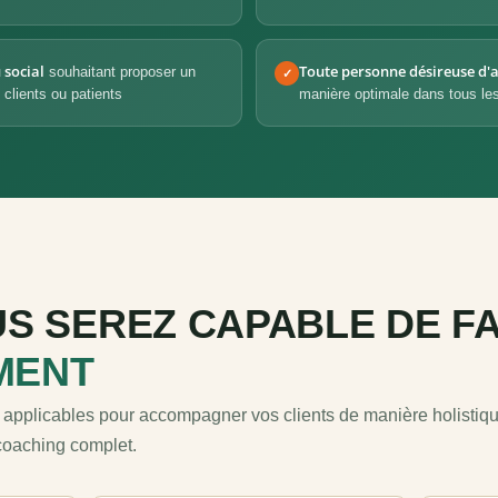
 social
Toute personne désireuse d'a
souhaitant proposer un
✓
clients ou patients
manière optimale dans tous les
S SEREZ CAPABLE DE FA
MENT
pplicables pour accompagner vos clients de manière holistiqu
coaching complet.