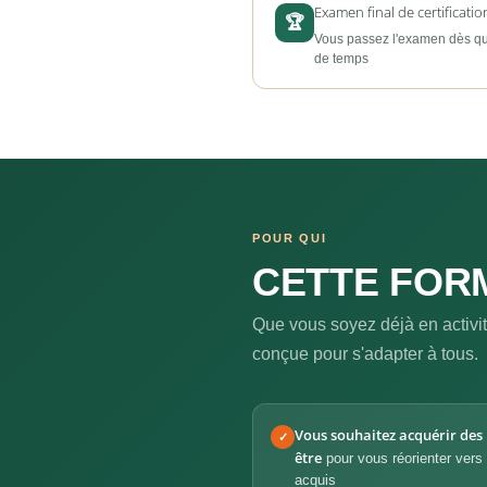
Examen final de certificatio
🏆
Vous passez l'examen dès que
de temps
POUR QUI
CETTE FORM
Que vous soyez déjà en activit
conçue pour s'adapter à tous.
Vous souhaitez acquérir des 
✓
être
pour vous réorienter vers
acquis