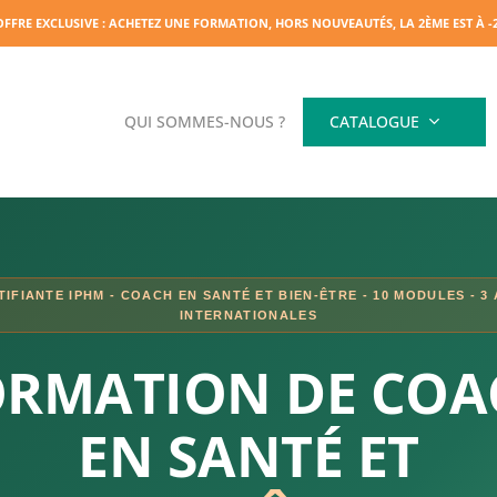
OFFRE EXCLUSIVE : ACHETEZ UNE FORMATION, HORS NOUVEAUTÉS, LA 2ÈME EST À 
QUI SOMMES-NOUS ?
CATALOGUE
IFIANTE IPHM - COACH EN SANTÉ ET BIEN-ÊTRE - 10 MODULES - 3
INTERNATIONALES
ORMATION DE COA
EN SANTÉ ET