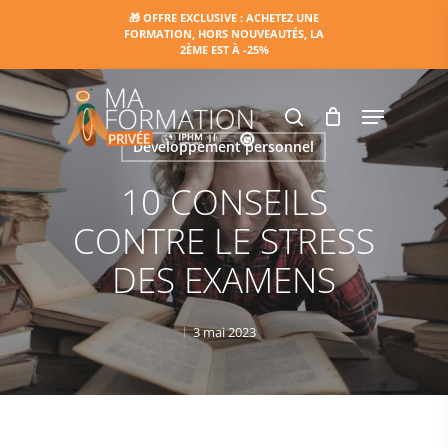
Skip
🎁 OFFRE EXCLUSIVE : ACHETEZ UNE
FORMATION, HORS NOUVEAUTÉS, LA
to
2ÈME EST À -25%
main
content
Menu
search
Développement personnel
10 CONSEILS
CONTRE LE STRESS
DES EXAMENS
3 mai 2023