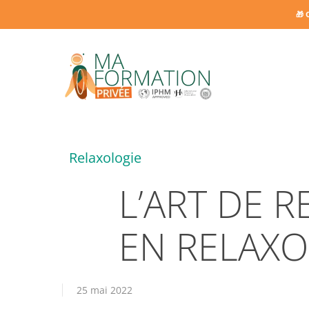
Skip
🎁 
to
main
content
Relaxologie
L’ART DE R
EN RELAXO
25 mai 2022