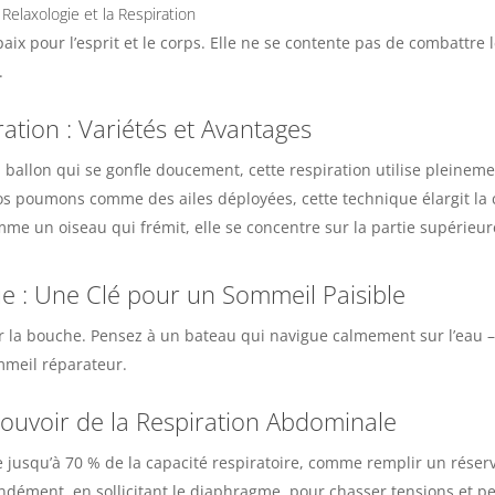
Relaxologie et la Respiration
aix pour l’esprit et le corps. Elle ne se contente pas de combattre 
.
iration : Variétés et Avantages
allon qui se gonfle doucement, cette respiration utilise pleinem
os poumons comme des ailes déployées, cette technique élargit la 
me un oiseau qui frémit, elle se concentre sur la partie supérieur
e : Une Clé pour un Sommeil Paisible
r la bouche. Pensez à un bateau qui navigue calmement sur l’eau – 
meil réparateur​​.
ouvoir de la Respiration Abdominale
se jusqu’à 70 % de la capacité respiratoire, comme remplir un rés
ndément, en sollicitant le diaphragme, pour chasser tensions et pen