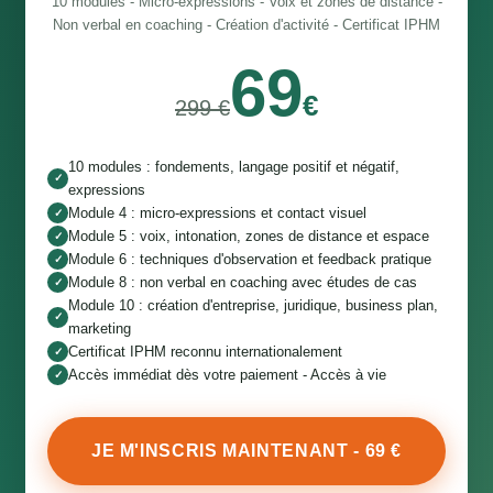
10 modules - Micro-expressions - Voix et zones de distance -
Non verbal en coaching - Création d'activité - Certificat IPHM
69
€
299 €
10 modules : fondements, langage positif et négatif,
✓
expressions
Module 4 : micro-expressions et contact visuel
✓
Module 5 : voix, intonation, zones de distance et espace
✓
Module 6 : techniques d'observation et feedback pratique
✓
Module 8 : non verbal en coaching avec études de cas
✓
Module 10 : création d'entreprise, juridique, business plan,
✓
marketing
Certificat IPHM reconnu internationalement
✓
Accès immédiat dès votre paiement - Accès à vie
✓
JE M'INSCRIS MAINTENANT - 69 €