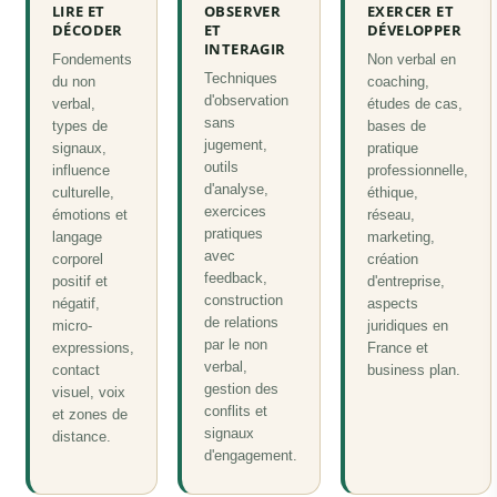
LIRE ET
OBSERVER
EXERCER ET
DÉCODER
ET
DÉVELOPPER
INTERAGIR
Fondements
Non verbal en
Techniques
du non
coaching,
d'observation
verbal,
études de cas,
sans
types de
bases de
jugement,
signaux,
pratique
outils
influence
professionnelle,
d'analyse,
culturelle,
éthique,
exercices
émotions et
réseau,
pratiques
langage
marketing,
avec
corporel
création
feedback,
positif et
d'entreprise,
construction
négatif,
aspects
de relations
micro-
juridiques en
par le non
expressions,
France et
verbal,
contact
business plan.
gestion des
visuel, voix
conflits et
et zones de
signaux
distance.
d'engagement.