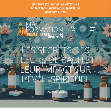
Skip
🎁 OFFRE EXCLUSIVE : ACHETEZ UNE
FORMATION, HORS NOUVEAUTÉS, LA
to
2ÈME EST À -25%
main
content
Menu
search
Bien être
LES SECRETS DES
FLEURS DE BACH ET
LEUR IMPACT SUR
L’ÉVEIL SPIRITUEL
24 mai 2024