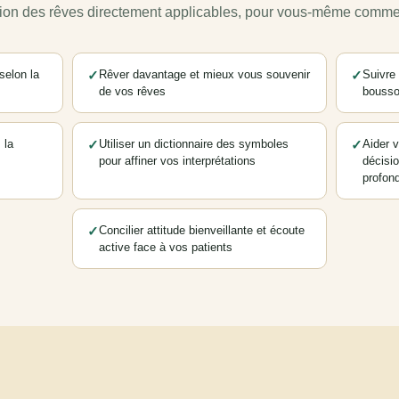
ion des rêves directement applicables, pour vous-même comme 
selon la
✓
Rêver davantage et mieux vous souvenir
✓
Suivre
de vos rêves
boussol
 la
✓
Utiliser un dictionnaire des symboles
✓
Aider 
pour affiner vos interprétations
décisi
profon
✓
Concilier attitude bienveillante et écoute
active face à vos patients