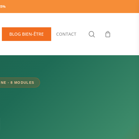
-25%
search
BLOG BIEN-ÊTRE
CONTACT
NNE - 8 MODULES
N