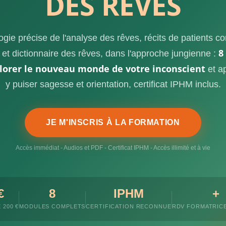
DES RÊVES
gie précise de l'analyse des rêves, récits de patients 
8
et dictionnaire des rêves, dans l'approche jungienne :
lorer le nouveau monde de votre inconscient
et a
y puiser sagesse et orientation, certificat IPHM inclus.
JE M'INSCRIS À LA FORMATION
Accès immédiat - Audios et PDF - Certificat IPHM - Accès illimité et à vie
€
8
IPHM
+
 200 €
MODULES COMPLETS
CERTIFICATION RECONNUE
RDV FORMATRICE