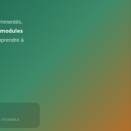
commentés,
 modules
pprendre à
 POSSIBLE