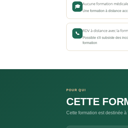
Aucune formation médicale
🎓
Une formation à distance acce
RDV à distance avec la form
📞
Possible s'il subsiste des in
formation
POUR QUI
CETTE FORM
Cette formation est destinée à