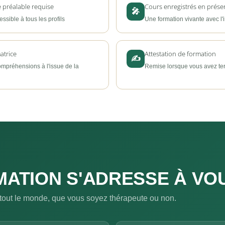
 préalable requise
Cours enregistrés en présen
🎤
ssible à tous les profils
Une formation vivante avec l'i
atrice
Attestation de formation
✍
compréhensions à l'issue de la
Remise lorsque vous avez ter
ATION S'ADRESSE À VOUS
 tout le monde, que vous soyez thérapeute ou non.