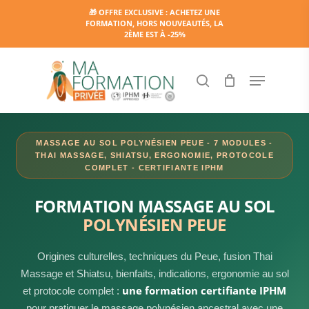
Skip
🎁 OFFRE EXCLUSIVE : ACHETEZ UNE
FORMATION, HORS NOUVEAUTÉS, LA
to
2ÈME EST À -25%
main
content
Menu
search
MASSAGE AU SOL POLYNÉSIEN PEUE - 7 MODULES -
THAI MASSAGE, SHIATSU, ERGONOMIE, PROTOCOLE
COMPLET - CERTIFIANTE IPHM
FORMATION MASSAGE AU SOL
POLYNÉSIEN PEUE
Origines culturelles, techniques du Peue, fusion Thai
Massage et Shiatsu, bienfaits, indications, ergonomie au sol
une formation certifiante IPHM
et protocole complet :
pour pratiquer le massage polynésien ancestral avec une