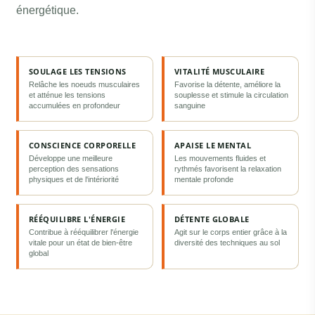
énergétique.
SOULAGE LES TENSIONS
VITALITÉ MUSCULAIRE
Relâche les noeuds musculaires
Favorise la détente, améliore la
et atténue les tensions
souplesse et stimule la circulation
accumulées en profondeur
sanguine
CONSCIENCE CORPORELLE
APAISE LE MENTAL
Développe une meilleure
Les mouvements fluides et
perception des sensations
rythmés favorisent la relaxation
physiques et de l'intériorité
mentale profonde
RÉÉQUILIBRE L'ÉNERGIE
DÉTENTE GLOBALE
Contribue à rééquilibrer l'énergie
Agit sur le corps entier grâce à la
vitale pour un état de bien-être
diversité des techniques au sol
global