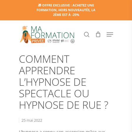
Skip
🎁 OFFRE EXCLUSIVE : ACHETEZ UNE
FORMATION, HORS NOUVEAUTÉS, LA
to
2ÈME EST À -25%
main
content
Menu
search
Hypnose
COMMENT
APPRENDRE
L’HYPNOSE DE
SPECTACLE OU
HYPNOSE DE RUE ?
25 mai 2022
L’hypnose a connu son ascension grâce aux