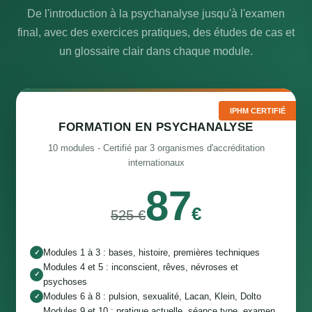
De l'introduction à la psychanalyse jusqu'à l'examen
final, avec des exercices pratiques, des études de cas et
un glossaire clair dans chaque module.
IPHM CERTIFIÉ
FORMATION EN PSYCHANALYSE
10 modules - Certifié par 3 organismes d'accréditation
internationaux
87
€
525 €
Modules 1 à 3 : bases, histoire, premières techniques
✓
Modules 4 et 5 : inconscient, rêves, névroses et
✓
psychoses
Modules 6 à 8 : pulsion, sexualité, Lacan, Klein, Dolto
✓
Modules 9 et 10 : pratique actuelle, séance type, examen