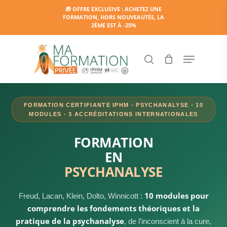
Skip
🎁 OFFRE EXCLUSIVE : ACHETEZ UNE
FORMATION, HORS NOUVEAUTÉS, LA
to
2ÈME EST À -25%
main
content
Menu
search
FORMATION CERTIFIANTE IPHM - PSYCHANALYSE - 10
MODULES - 3 ACCRÉDITATIONS INTERNATIONALES
FORMATION
EN
PSYCHANALYSE
10 modules pour
Freud, Lacan, Klein, Dolto, Winnicott :
comprendre les fondements théoriques et la
pratique de la psychanalyse
, de l'inconscient à la cure,