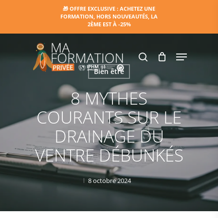
Skip
🎁 OFFRE EXCLUSIVE : ACHETEZ UNE
FORMATION, HORS NOUVEAUTÉS, LA
to
2ÈME EST À -25%
main
content
Menu
search
Bien être
8 MYTHES
COURANTS SUR LE
DRAINAGE DU
VENTRE DÉBUNKÉS
8 octobre 2024