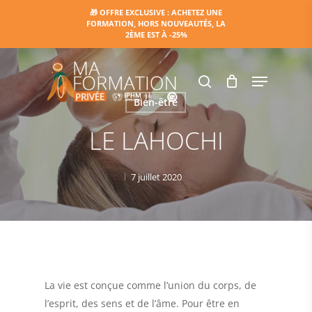
Skip
🎁 OFFRE EXCLUSIVE : ACHETEZ UNE
FORMATION, HORS NOUVEAUTÉS, LA
to
2ÈME EST À -25%
main
content
Menu
search
Bien-être
LE LAHOCHI
7 juillet 2020
La vie est conçue comme l’union du corps, de
l’esprit, des sens et de l’âme. Pour être en