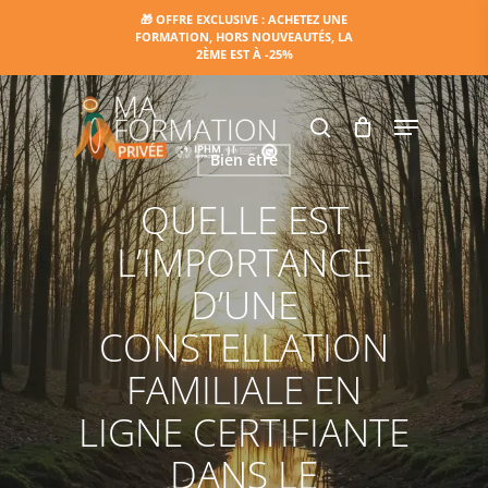
Skip
🎁 OFFRE EXCLUSIVE : ACHETEZ UNE
FORMATION, HORS NOUVEAUTÉS, LA
to
2ÈME EST À -25%
main
content
Menu
search
Bien être
QUELLE EST
L’IMPORTANCE
D’UNE
CONSTELLATION
FAMILIALE EN
LIGNE CERTIFIANTE
DANS LE