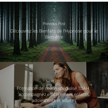
Previous Post
Découvrez les Bienfaits de l'Hypnose pour le
Bien-être
Next Post
Formation de coach spécialisé TDAH :
accompagnez efficacement enfants,
adolescents et adultes