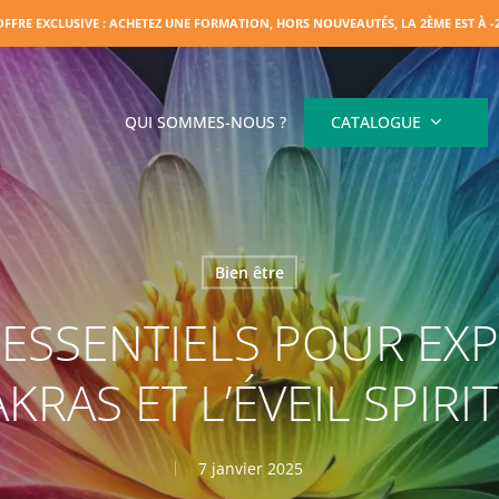
OFFRE EXCLUSIVE : ACHETEZ UNE FORMATION, HORS NOUVEAUTÉS, LA 2ÈME EST À 
QUI SOMMES-NOUS ?
CATALOGUE
Bien être
ESSENTIELS POUR EX
KRAS ET L’ÉVEIL SPIRI
7 janvier 2025