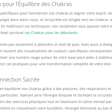
 pour l’Équilibre des Chakras
écifiques pour harmoniser vos chakras et aligner votre esprit, vot
nergie dans votre corps, et lorsqu’elle est dirigée vers les chakras
. En maîtrisant ces techniques, non seulement vous apaisez votre 
’éveil spirituel
Les Chakras pour les débutants
.
siste pas seulement à atteindre un état de paix, mais aussi à dial
nt souvent des visualisations de couleurs spécifiques corresponda
iser une lumière rouge autour de votre base peut aider à stabilise
égrez ces pratiques pour une transformation complète de votre état 
onnection Sacrée
et équilibrer vos chakras grâce à des postures, des respirations 
ticulier, libérant ainsi l’énergie bloquée et facilitant la circulatio
 des exercices physiques tout en favorisant le calme mental par l’u
mettre en mouvement votre kundalini, l’énergie dormante au bas de l