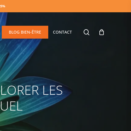
-25%
search
BLOG BIEN-ÊTRE
CONTACT
PLORER LES
TUEL