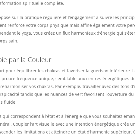
sformation spirituelle complète.
epose sur la pratique régulière et l’engagement à suivre les princi
ent renforce votre corps physique mais affine également votre perc
pendant le yoga, vous créez un flux harmonieux d’énergie qui s’éte
orps sain.
pie par la Couleur
l’art pour équilibrer les chakras et favoriser la guérison intérieure.
a propre fréquence unique, semblable aux centres énergétiques du 
 réharmoniser vos chakras. Par exemple, travailler avec des tons d’
erspicacité tandis que les nuances de vert favorisent l’ouverture du
s fluide.
 qui correspondent à l’état et à l’énergie que vous souhaitez éman
énéral. Coupler l’art visuelle avec une intention énergétique crée 
scender les limitations et atteindre un état d’harmonie supérieur. C