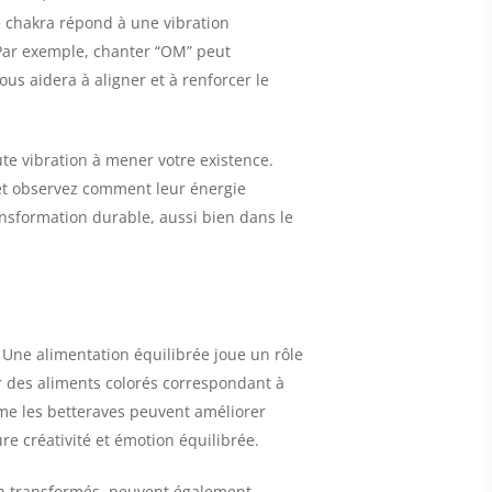
e chakra répond à une vibration
 Par exemple, chanter “OM” peut
ous aidera à aligner et à renforcer le
te vibration à mener votre existence.
 et observez comment leur énergie
ansformation durable, aussi bien dans le
Une alimentation équilibrée joue un rôle
er des aliments colorés correspondant à
me les betteraves peuvent améliorer
re créativité et émotion équilibrée.
non transformés, peuvent également