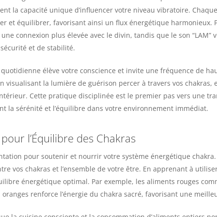
ent la capacité unique d’influencer votre niveau vibratoire. Chaqu
er et équilibrer, favorisant ainsi un flux énergétique harmonieux.
t une connexion plus élevée avec le divin, tandis que le son “LAM” v
sécurité et de stabilité.
 quotidienne élève votre conscience et invite une fréquence de hau
 visualisant la lumière de guérison percer à travers vos chakras,
ntérieur. Cette pratique disciplinée est le premier pas vers une tr
t la sérénité et l’équilibre dans votre environnement immédiat.
 pour l’Équilibre des Chakras
ation pour soutenir et nourrir votre système énergétique chakra. 
ntre vos chakras et l’ensemble de votre être. En apprenant à utilis
ilibre énergétique optimal. Par exemple, les aliments rouges com
s oranges renforce l’énergie du chakra sacré, favorisant une meilleu
 que la cuisine consciente et la consommation d’aliments entiers 