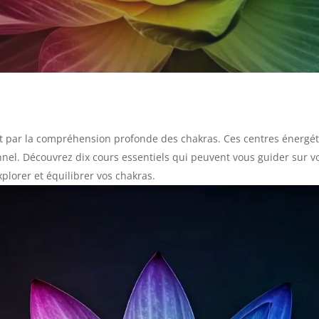
ent par la compréhension profonde des chakras. Ces centres énergét
el. Découvrez dix cours essentiels qui peuvent vous guider sur vo
xplorer et équilibrer vos chakras.