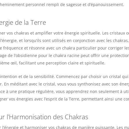
n cheminement personnel rempli de sagesse et d’épanouissement.
ergie de la Terre
gner vos chakras et amplifier votre énergie spirituelle. Les cristau
’énergie, et lorsqu’ils sont utilisés en conjonction avec les chakras
re fréquence et résonne avec un chakra particulier pour corriger le
ge de l’obsidienne pour le chakra racine peut offrir une protection
ième œil, facilitant une perception claire et spirituelle.
l’intention et de la sensibilité. Commencez par choisir un cristal q
. En méditant avec le cristal, vous vous synthonisez avec son énerg
ce à une pratique régulière, vous apprendrez non seulement à utili
ner vos énergies avec l’esprit de la Terre, permettant ainsi une co
ur l’Harmonisation des Chakras
er l’énergie et harmoniser vos chakras de manière puissante. Les m