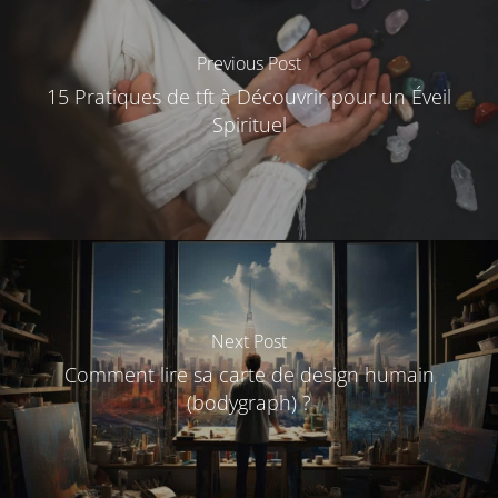
Previous Post
15 Pratiques de tft à Découvrir pour un Éveil
Spirituel
Next Post
Comment lire sa carte de design humain
(bodygraph) ?