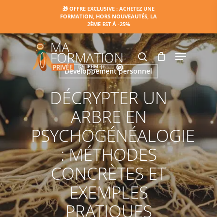
Skip
🎁 OFFRE EXCLUSIVE : ACHETEZ UNE
FORMATION, HORS NOUVEAUTÉS, LA
to
2ÈME EST À -25%
main
content
Menu
search
Développement personnel
DÉCRYPTER UN
ARBRE EN
PSYCHOGÉNÉALOGIE
: MÉTHODES
CONCRÈTES ET
EXEMPLES
PRATIQUES