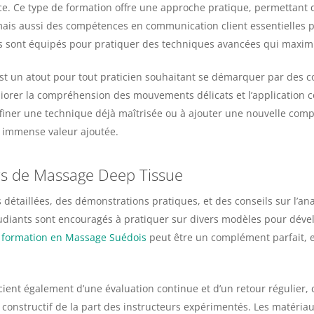
ace. Ce type de formation offre une approche pratique, permettant
s aussi des compétences en communication client essentielles pou
ts sont équipés pour pratiquer des techniques avancées qui maximis
t un atout pour tout praticien souhaitant se démarquer par des c
liorer la compréhension des mouvements délicats et l’application 
affiner une technique déjà maîtrisée ou à ajouter une nouvelle com
 immense valeur ajoutée.
rs de Massage Deep Tissue
s détaillées, des démonstrations pratiques, et des conseils sur l’a
tudiants sont encouragés à pratiquer sur divers modèles pour déve
a
formation en Massage Suédois
peut être un complément parfait, e
ent également d’une évaluation continue et d’un retour régulier, 
r constructif de la part des instructeurs expérimentés. Les matér