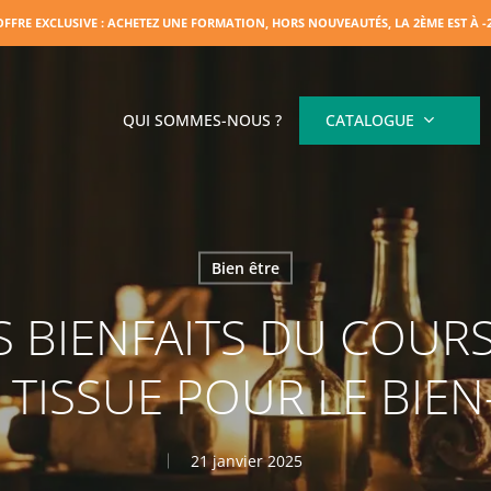
OFFRE EXCLUSIVE : ACHETEZ UNE FORMATION, HORS NOUVEAUTÉS, LA 2ÈME EST À 
QUI SOMMES-NOUS ?
CATALOGUE
Bien être
S BIENFAITS DU COUR
 TISSUE POUR LE BIEN
21 janvier 2025