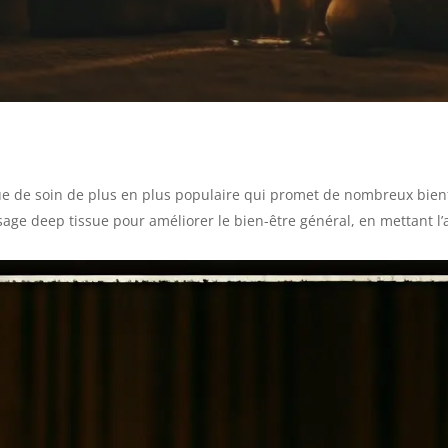
 de soin de plus en plus populaire qui promet de nombreux bienfait
age deep tissue pour améliorer le bien-être général, en mettant l’a