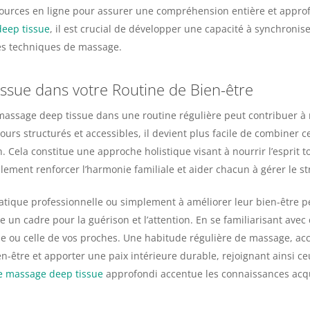
ssources en ligne pour assurer une compréhension entière et appro
eep tissue
, il est crucial de développer une capacité à synchroni
 des techniques de massage.
ssue dans votre Routine de Bien-être
massage deep tissue dans une routine régulière peut contribuer à
urs structurés et accessibles, il devient plus facile de combiner ce
 Cela constitue une approche holistique visant à nourrir l’esprit t
ement renforcer l’harmonie familiale et aider chacun à gérer le st
ratique professionnelle ou simplement à améliorer leur bien-être 
 un cadre pour la guérison et l’attention. En se familiarisant ave
ie ou celle de vos proches. Une habitude régulière de massage, a
-être et apporter une paix intérieure durable, rejoignant ainsi ce
e massage deep tissue
approfondi accentue les connaissances acqui