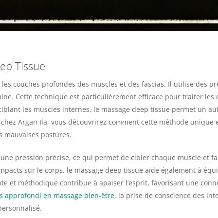
ep Tissue
les couches profondes des muscles et des fascias. Il utilise des p
uine. Cette technique est particulièrement efficace pour traiter le
ciblant les muscles internes, le massage deep tissue permet un au
chez Argan Ila, vous découvrirez comment cette méthode unique es
es mauvaises postures.
une pression précise, ce qui permet de cibler chaque muscle et fa
impacts sur le corps, le massage deep tissue aide également à équil
ente et méthodique contribue à apaiser l’esprit, favorisant une con
s approfondi en massage bien-être
, la prise de conscience des in
personnalisé.