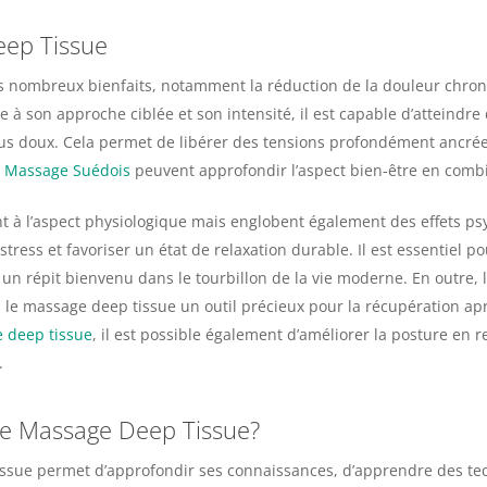
eep Tissue
nombreux bienfaits, notamment la réduction de la douleur chroniqu
ce à son approche ciblée et son intensité, il est capable d’atteindr
us doux. Cela permet de libérer des tensions profondément ancrée
u Massage Suédois
peuvent approfondir l’aspect bien-être en comb
nt à l’aspect physiologique mais englobent également des effets p
stress et favoriser un état de relaxation durable. Il est essentiel p
 un répit bienvenu dans le tourbillon de la vie moderne. En outre, 
s le massage deep tissue un outil précieux pour la récupération apr
e deep tissue
, il est possible également d’améliorer la posture en 
.
de Massage Deep Tissue?
issue permet d’approfondir ses connaissances, d’apprendre des tec