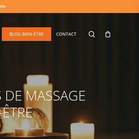
-25%
search
BLOG BIEN-ÊTRE
CONTACT
S DE MASSAGE
-ÊTRE