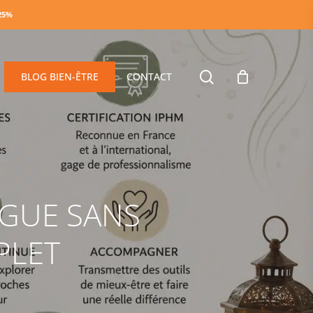
-25%
search
BLOG BIEN-ÊTRE
CONTACT
GUE SANS
PLET