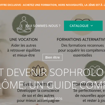
OFFRE EXCLUSIVE : ACHETEZ UNE FORMATION, HORS NOUVEAUTÉS, LA 2ÈME EST À 
QUI SOMMES-NOUS ?
CATALOGUE
Bien être
 DEVENIR SOPHROLO
LÔME: UN GUIDE COM
30 juin 2026