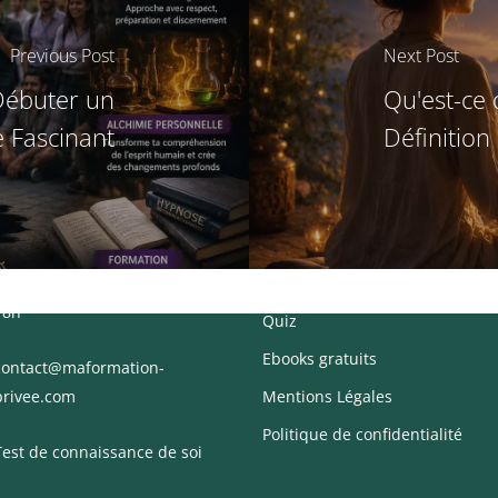
Previous Post
Next Post
Débuter un
Qu'est-ce 
 Fascinant
Définitio
CT
MENU
Du Lundi au Vendredi de 09h à
CGV
18h
Quiz
Ebooks gratuits
contact@maformation-
privee.com
Mentions Légales
Politique de confidentialité
Test de connaissance de soi