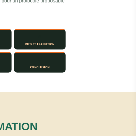
n, pour un protocole proposable
🧂
PIED ET TRANSITION
🌟
CONCLUSION
MATION