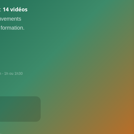
14 vidéos
 :
uvements
 formation.
on - 1h ou 1h30
E