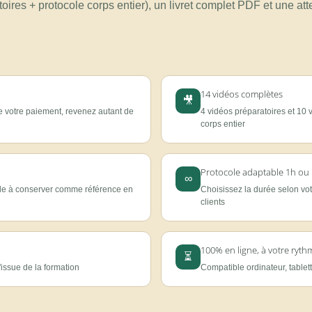
oires + protocole corps entier), un livret complet PDF et une att
14 vidéos complètes
🎥
e votre paiement, revenez autant de
4 vidéos préparatoires et 10 
corps entier
Protocole adaptable 1h ou
∞
e à conserver comme référence en
Choisissez la durée selon vot
clients
100% en ligne, à votre ryth
⏳
l'issue de la formation
Compatible ordinateur, tablet