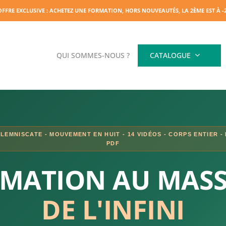
OFFRE EXCLUSIVE : ACHETEZ UNE FORMATION, HORS NOUVEAUTÉS, LA 2ÈME EST À 
QUI SOMMES-NOUS ?
CATALOGUE
 LEMNISCATE - MOUVEMENT EN HUIT - 14 VIDÉOS - CORPS ENTIER -
PDF
MATION AU MAS
DE L'INFINI