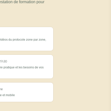
estation de formation pour
vidéos du protocole zone par zone,
 1h30
re pratique et les besoins de vos
me
te et mobile