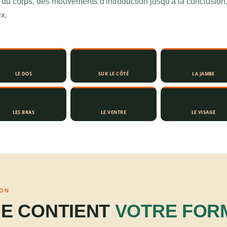
té du corps, des mouvements d'introduction jusqu'à la conclusio
x.
🥊
🤼
🦴
LE DOS
SUR LE CÔTÉ
LA JAMBE
🥊
🧂
👐
LES BRAS
LE VENTRE
LE VISAGE
ION
UE CONTIENT
VOTRE FOR