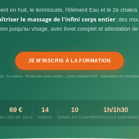
t en huit, le lemniscate, l'élément Eau et le 2e chakra
triser le massage de l'infini corps entier
, des mo
tion jusqu'au visage, avec livret complet et attestation de
JE M'INSCRIS À LA FORMATION
 - 14 vidéos - Protocole corps entier - Livret complet PDF - Attestation de formati
69 €
14
10
1h/1h30
AU LIEU DE 300 €
VIDÉOS
ZONES DU CORPS
PROTOCOLE ADAPTABL