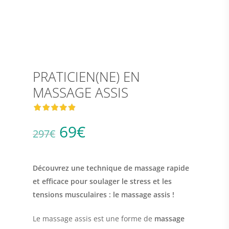
PRATICIEN(NE) EN
MASSAGE ASSIS
Le
Le
69
€
297
€
prix
prix
initial
actuel
Découvrez une technique de massage rapide
était :
est :
et efficace pour soulager le stress et les
297€.
69€.
tensions musculaires : le massage assis !
Le massage assis est une forme de
massage