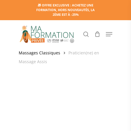
Skip
🎁 OFFRE EXCLUSIVE : ACHETEZ UNE
FORMATION, HORS NOUVEAUTÉS, LA
to
2ÈME EST À -25%
main
content
Menu
search
Accueil
Massages & soins corporels
Les
Massages Classiques
Praticien(ne) en
Massage Assis