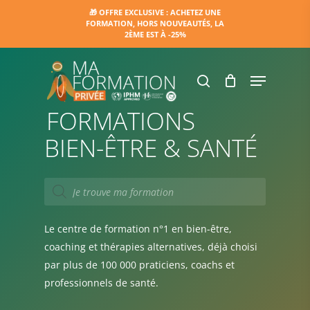
Skip
🎁 OFFRE EXCLUSIVE : ACHETEZ UNE
FORMATION, HORS NOUVEAUTÉS, LA
to
2ÈME EST À -25%
main
content
Menu
search
FORMATIONS
BIEN-ÊTRE & SANTÉ
Recherche
de
produits
Le centre de formation n°1 en bien-être,
coaching et thérapies alternatives, déjà choisi
par plus de 100 000 praticiens, coachs et
professionnels de santé.