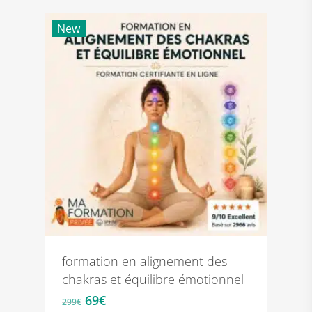
initial
actuel
était :
est :
New
299€.
69€.
formation en alignement des
chakras et équilibre émotionnel
Le
Le
69
€
299
€