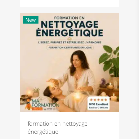
prix
prix
initial
actuel
était :
est :
New
299€.
69€.
formation en nettoyage
énergétique