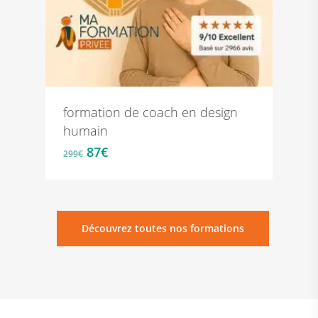
formation de coach en design
humain
Le
Le
87
€
299
€
prix
prix
initial
actuel
était :
est :
299€.
87€.
Découvrez toutes nos formations