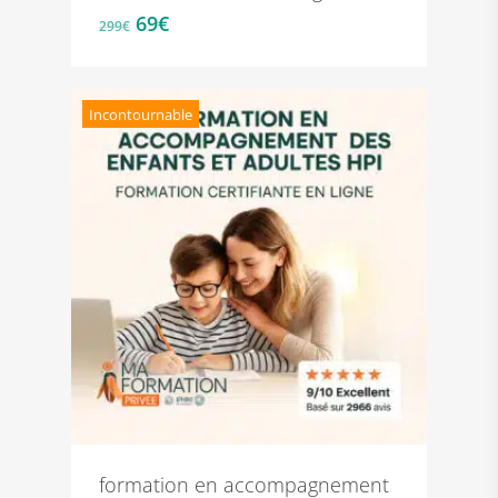
Le
Le
69
€
299
€
prix
prix
initial
actuel
était :
est :
Incontournable
299€.
69€.
formation en accompagnement