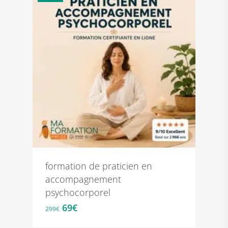
formation de praticien en
accompagnement
psychocorporel
Le
Le
69
€
299
€
prix
prix