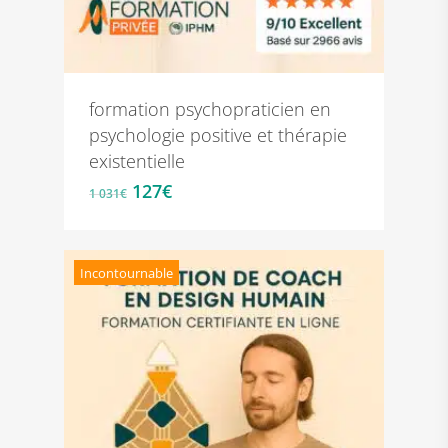
formation psychopraticien en
psychologie positive et thérapie
existentielle
Le
Le
127
€
1 031
€
prix
prix
initial
actuel
était :
est :
Incontournable
1
127€.
031€.