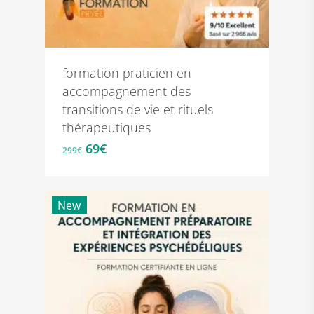
formation praticien en
accompagnement des
transitions de vie et rituels
thérapeutiques
Le
Le
69
€
299
€
prix
prix
initial
actuel
était :
est :
New
299€.
69€.