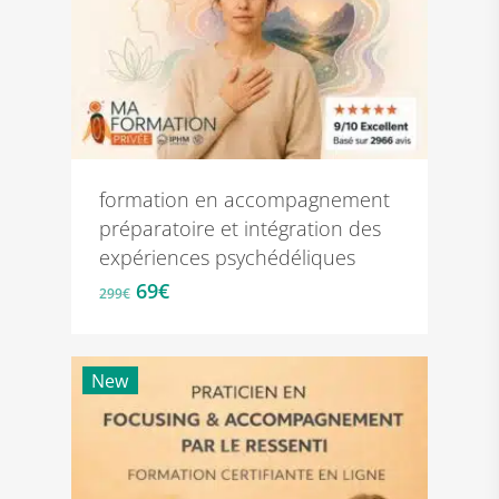
formation en accompagnement
préparatoire et intégration des
expériences psychédéliques
Le
Le
69
€
299
€
prix
prix
initial
actuel
était :
est :
New
299€.
69€.