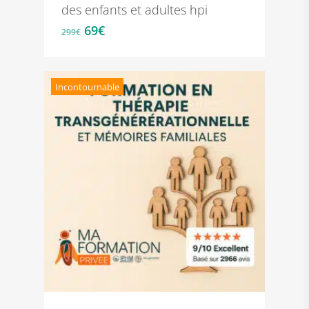
des enfants et adultes hpi
Le
Le
69
€
299
€
prix
prix
initial
actuel
était :
est :
Incontournable
299€.
69€.