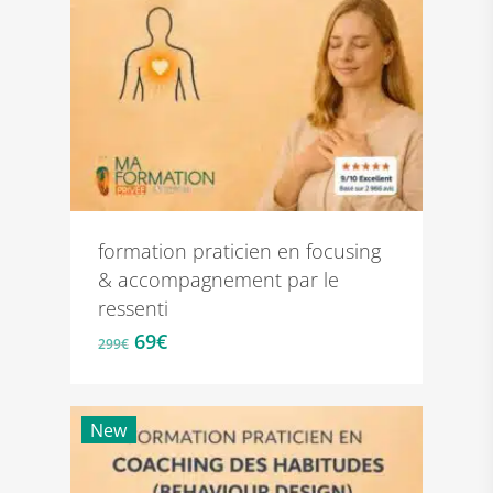
formation praticien en focusing
& accompagnement par le
ressenti
Le
Le
69
€
299
€
prix
prix
initial
actuel
était :
est :
New
299€.
69€.