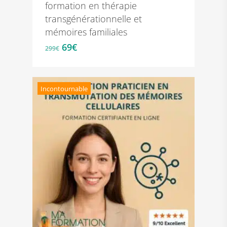
formation en thérapie
transgénérationnelle et
mémoires familiales
Le
Le
69
€
299
€
prix
prix
initial
actuel
était :
est :
Incontournable
299€.
69€.