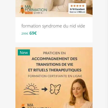
formation syndrome du nid vide
Le
Le
69
€
299
€
prix
prix
initial
actuel
était :
est :
New
299€.
69€.