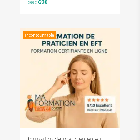
Le
Le
69
€
299
€
prix
prix
initial
actuel
était :
est :
299€.
69€.
Incontournable
formation de praticien en eft