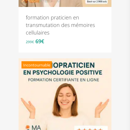
formation praticien en
transmutation des mémoires
cellulaires
Le
Le
69
€
299
€
prix
prix
initial
actuel
était :
est :
Incontournable
299€.
69€.