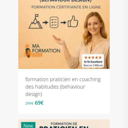
formation praticien en coaching
des habitudes (behaviour
design)
Le
Le
69
€
299
€
prix
prix
initial
actuel
était :
est :
New
299€.
69€.