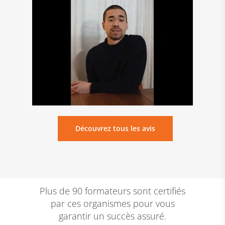
Découvrez tous les avis
Plus de 90 formateurs
sont certifiés
par ces
organismes
pour vous
garantir
un succès assuré
.