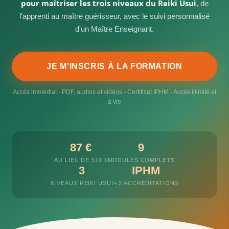
pour maîtriser les trois niveaux du Reiki Usui
, de
l'apprenti au maître guérisseur, avec le suivi personnalisé
d'un Maître Enseignant.
JE M'INSCRIS À LA FORMATION
Accès immédiat - PDF, audios et vidéos - Certificat IPHM - Accès illimité et
à vie
87 €
9
AU LIEU DE 510 €
MODULES COMPLETS
3
IPHM
NIVEAUX REIKI USUI
+ 2 ACCRÉDITATIONS