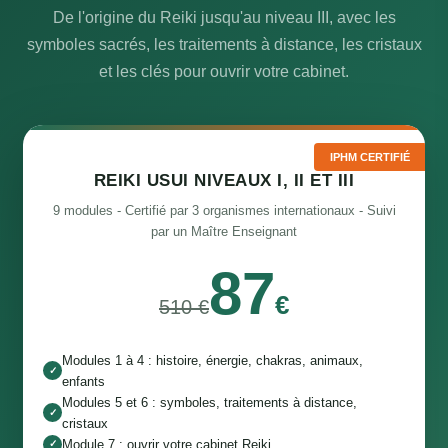
De l'origine du Reiki jusqu'au niveau III, avec les
symboles sacrés, les traitements à distance, les cristaux
et les clés pour ouvrir votre cabinet.
IPHM CERTIFIÉ
REIKI USUI NIVEAUX I, II ET III
9 modules - Certifié par 3 organismes internationaux - Suivi
par un Maître Enseignant
87
€
510 €
Modules 1 à 4 : histoire, énergie, chakras, animaux,
✓
enfants
Modules 5 et 6 : symboles, traitements à distance,
✓
cristaux
Module 7 : ouvrir votre cabinet Reiki
✓