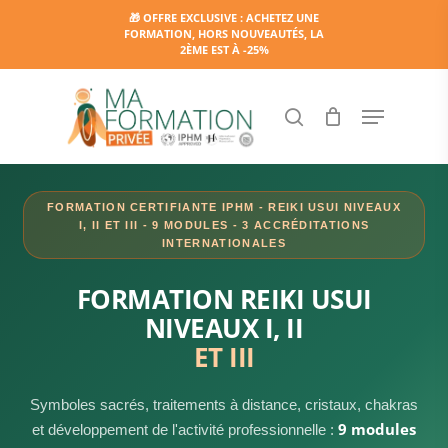
Skip
🎁 OFFRE EXCLUSIVE : ACHETEZ UNE
FORMATION, HORS NOUVEAUTÉS, LA
to
2ÈME EST À -25%
main
content
Menu
search
FORMATION CERTIFIANTE IPHM - REIKI USUI NIVEAUX
I, II ET III - 9 MODULES - 3 ACCRÉDITATIONS
INTERNATIONALES
FORMATION REIKI USUI
NIVEAUX I, II
ET III
Symboles sacrés, traitements à distance, cristaux, chakras
9 modules
et développement de l'activité professionnelle :