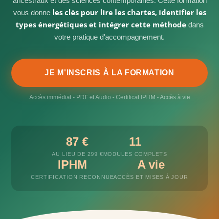
ancestraux et des sciences contemporaines. Cette formation
les clés pour lire les chartes, identifier les
vous donne
types énergétiques et intégrer cette méthode
dans
votre pratique d'accompagnement.
JE M'INSCRIS À LA FORMATION
Accès immédiat - PDF et Audio - Certificat IPHM - Accès à vie
87 €
11
AU LIEU DE 299 €
MODULES COMPLETS
IPHM
A vie
CERTIFICATION RECONNUE
ACCÈS ET MISES À JOUR