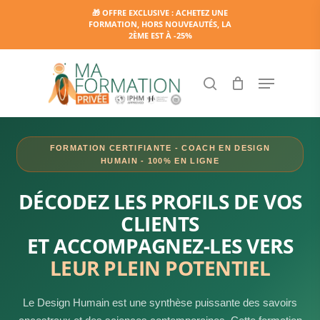
Skip
🎁 OFFRE EXCLUSIVE : ACHETEZ UNE
FORMATION, HORS NOUVEAUTÉS, LA
to
2ÈME EST À -25%
main
content
Menu
search
FORMATION CERTIFIANTE - COACH EN DESIGN
HUMAIN - 100% EN LIGNE
DÉCODEZ LES PROFILS DE VOS
CLIENTS
ET ACCOMPAGNEZ-LES VERS
LEUR PLEIN POTENTIEL
Le Design Humain est une synthèse puissante des savoirs