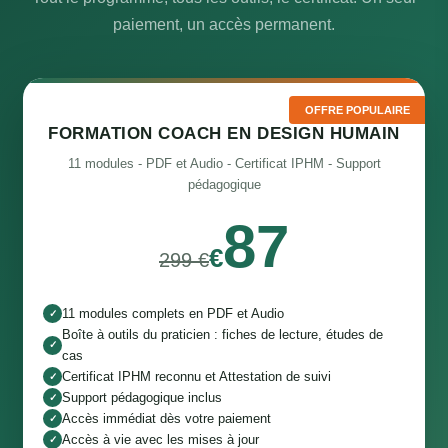
paiement, un accès permanent.
OFFRE POPULAIRE
FORMATION COACH EN DESIGN HUMAIN
11 modules - PDF et Audio - Certificat IPHM - Support
pédagogique
87
€
299 €
11 modules complets en PDF et Audio
✓
Boîte à outils du praticien : fiches de lecture, études de
✓
cas
Certificat IPHM reconnu et Attestation de suivi
✓
Support pédagogique inclus
✓
Accès immédiat dès votre paiement
✓
Accès à vie avec les mises à jour
✓