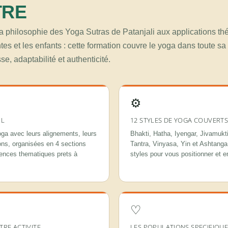
TRE
a philosophie des Yoga Sutras de Patanjali aux applications th
tes et les enfants : cette formation couvre le yoga dans toute s
e, adaptabilité et authenticité.
⚙
IL
12 STYLES DE YOGA COUVERT
oga avec leurs alignements, leurs
Bhakti, Hatha, Iyengar, Jivamukt
ions, organisées en 4 sections
Tantra, Vinyasa, Yin et Ashtanga
uences thematiques prets à
styles pour vous positionner et e
♡
RE ACTIVITE
LES POPULATIONS SPECIFIQU