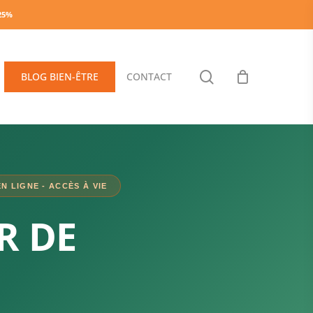
-25%
search
BLOG BIEN-ÊTRE
CONTACT
N LIGNE - ACCÈS À VIE
R DE