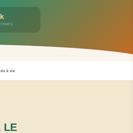
k
FORMÉS
ès à vie
 LE