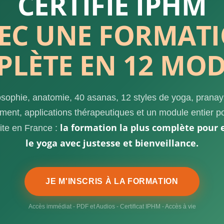
CERTIFIÉ IPHM
EC UNE FORMAT
LÈTE EN 12 MO
osophie, anatomie, 40 asanas, 12 styles de yoga, prana
ent, applications thérapeutiques et un module entier p
la formation la plus complète pour 
vite en France :
le yoga avec justesse et bienveillance.
JE M'INSCRIS À LA FORMATION
Accès immédiat - PDF et Audios - Certificat IPHM - Accès à vie