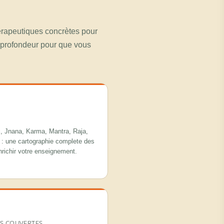
érapeutiques concrètes pour
a profondeur pour que vous
S
i, Jnana, Karma, Mantra, Raja,
 : une cartographie complete des
nrichir votre enseignement.
ES COUVERTES