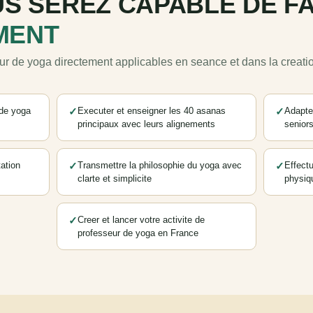
S SEREZ CAPABLE DE FA
MENT
 de yoga directement applicables en seance et dans la creation
de yoga
✓
Executer et enseigner les 40 asanas
✓
Adapte
principaux avec leurs alignements
senior
tation
✓
Transmettre la philosophie du yoga avec
✓
Effect
clarte et simplicite
physiq
✓
Creer et lancer votre activite de
professeur de yoga en France