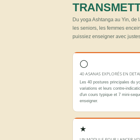
TRANSMET
Du yoga Ashtanga au Yin, de l
les seniors, les femmes encein
puissiez enseigner avec justess
◯
40 ASANAS EXPLORÉS EN DETA
Les 40 postures principales du y
variations et leurs contre-indicat
d'un cours typique et 7 mini-seq
enseigner.
★
UN MODULE POUR LANCER VOT