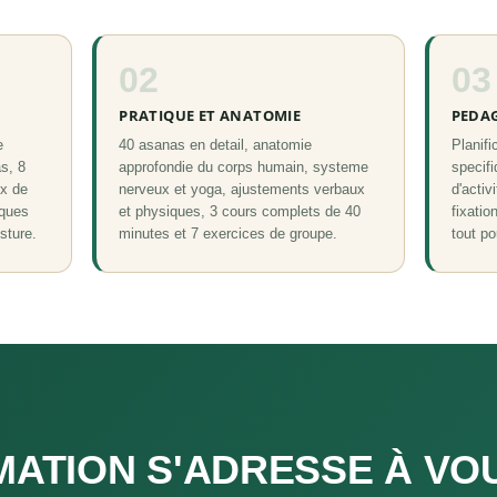
02
03
PRATIQUE ET ANATOMIE
PEDAG
e
40 asanas en detail, anatomie
Planifi
s, 8
approfondie du corps humain, systeme
specifi
ux de
nerveux et yoga, ajustements verbaux
d'activ
iques
et physiques, 3 cours complets de 40
fixatio
sture.
minutes et 7 exercices de groupe.
tout po
ATION S'ADRESSE À VOUS