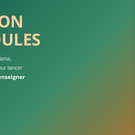
ION
DULES
yama,
our lancer
enseigner