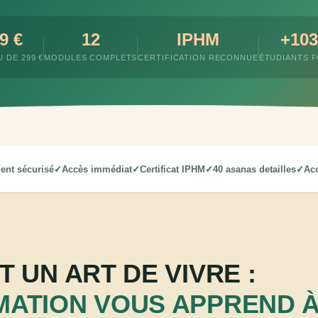
9 €
12
IPHM
+103
U DE 299 €
MODULES COMPLETS
CERTIFICATION RECONNUE
ÉTUDIANTS 
ent sécurisé
Accès immédiat
Certificat IPHM
40 asanas detailles
Acc
T UN ART DE VIVRE :
MATION VOUS APPREND À