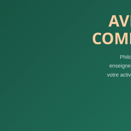
AV
COMP
Phil
enseignem
votre acti