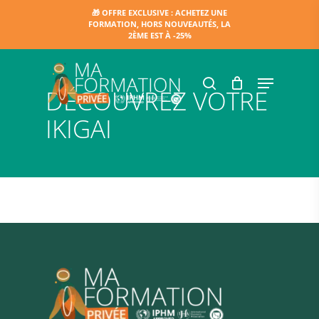
Skip
🎁 OFFRE EXCLUSIVE : ACHETEZ UNE
FORMATION, HORS NOUVEAUTÉS, LA
to
2ÈME EST À -25%
main
content
Menu
search
DÉCOUVREZ VOTRE
IKIGAI