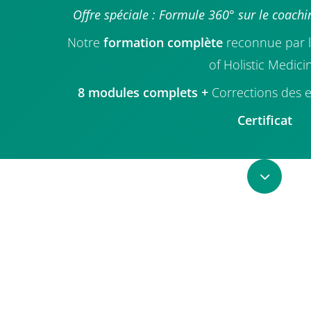
Offre spéciale : Formule 360° sur le coach
Notre
formation complète
reconnue par l’
of Holistic Medici
8 modules complets +
Corrections des 
Certificat
Navigate
to
the
next