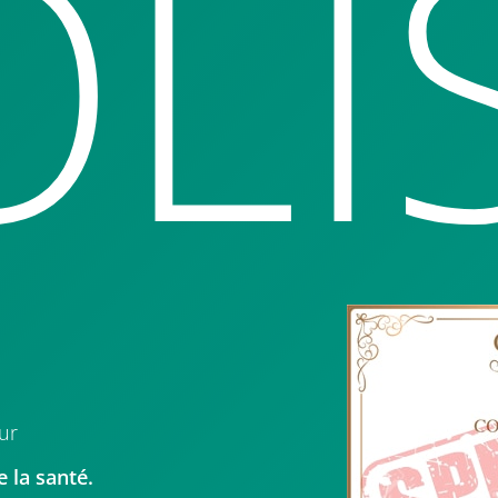
LI
ur
e la santé.