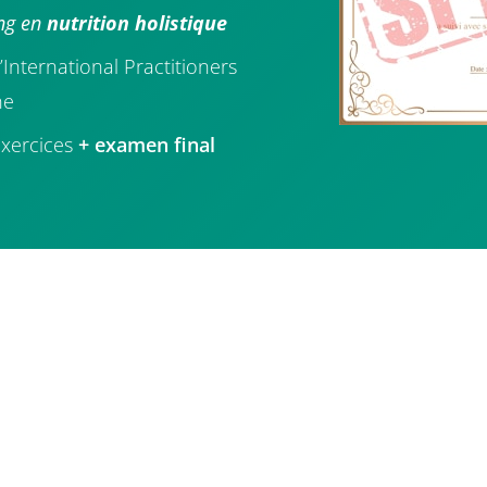
ing en
nutrition holistique
International Practitioners
ne
exercices
+ examen final